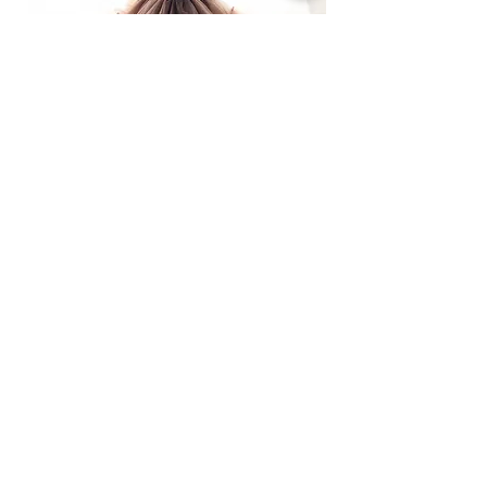
ABOUT
&
CONTACTS
Sovente, l'eleganza viene confusa con la
superficialità e la moda con una certa
mancanza di interiorità.
Si tratta di un grave errore: l'essere umano ha
bisogno di eleganza sia nelle azioni che nella
postura, perchè questa parola è sinonimo di