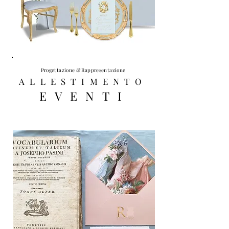
Progettazione & Rappresentazione
ALLESTIMENTO
EVENTI